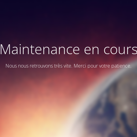
Maintenance en cour
Nous nous retrouvons très vite. Merci pour votre patience.